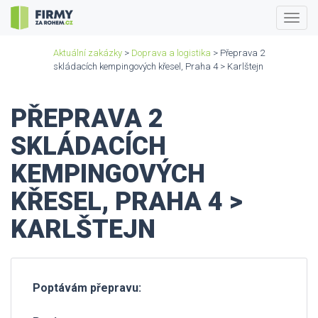
Togg
navig
Aktuální zakázky
>
Doprava a logistika
> Přeprava 2
skládacích kempingových křesel, Praha 4 > Karlštejn
PŘEPRAVA 2
SKLÁDACÍCH
KEMPINGOVÝCH
KŘESEL, PRAHA 4 >
KARLŠTEJN
Poptávám přepravu: