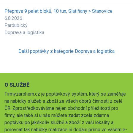
Přeprava 9 palet bloků, 10 tun, Slatiňany > Stanovice
6.8.2026
Pardubický
Doprava a logistika
Další poptávky z kategorie Doprava a logistika
O SLUŽBĚ
Firmyzarohem.cz je poptávkový systém, který se zaměřuje
na nabídky služeb a zboží ze všech oborů činnosti z celé
ČR. Zprostředkováváme nejen obchodní příležitosti pro
firmy, ale také si u nás můžete zadat zcela zdarma
poptávku po jakékoliv službě a zboží z vaší lokality a
porovnat tak nabídky realizace či dodání přímo ve vašem e-