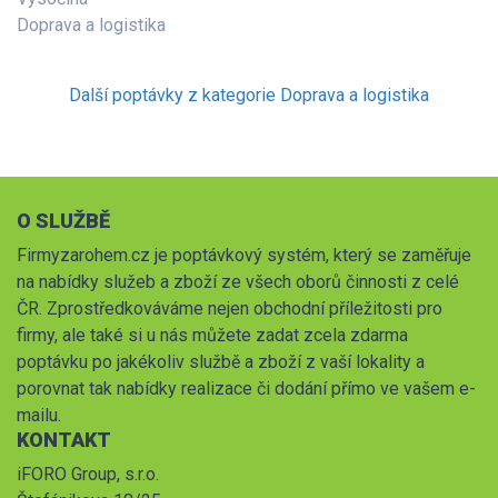
Doprava a logistika
Další poptávky z kategorie Doprava a logistika
O SLUŽBĚ
Firmyzarohem.cz je poptávkový systém, který se zaměřuje
na nabídky služeb a zboží ze všech oborů činnosti z celé
ČR. Zprostředkováváme nejen obchodní příležitosti pro
firmy, ale také si u nás můžete zadat zcela zdarma
poptávku po jakékoliv službě a zboží z vaší lokality a
porovnat tak nabídky realizace či dodání přímo ve vašem e-
mailu.
KONTAKT
iFORO Group, s.r.o.