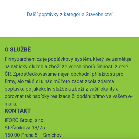
Další poptávky z kategorie Stavebnictví
O SLUŽBĚ
Firmyzarohem.cz je poptávkový systém, který se zaměřuje
na nabídky služeb a zboží ze všech oborů činnosti z celé
ČR. Zprostředkováváme nejen obchodní příležitosti pro
firmy, ale také si u nás můžete zadat zcela zdarma
poptávku po jakékoliv službě a zboží z vaší lokality a
porovnat tak nabídky realizace či dodání přímo ve vašem e-
mailu.
KONTAKT
iFORO Group, s.r.o.
Štefánikova 18/25
150 00 Praha 5 – Smíchov