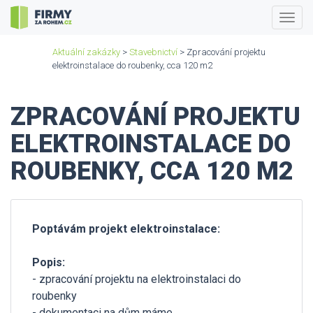
Togg
navig
Aktuální zakázky
>
Stavebnictví
> Zpracování projektu
elektroinstalace do roubenky, cca 120 m2
ZPRACOVÁNÍ PROJEKTU
ELEKTROINSTALACE DO
ROUBENKY, CCA 120 M2
Poptávám projekt elektroinstalace:
Popis:
- zpracování projektu na elektroinstalaci do
roubenky
- dokumentaci na dům máme