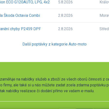
sion ECO G120AUTO, LPG, 4x2
5.8.2026
Králo
la Škoda Octavia Combi
2.8.2026
Mora
tranění chyby P2459 DPF
2.8.2026
Stře
Další poptávky z kategorie Auto-moto
zaměřuje na nabídky služeb a zboží ze všech oborů činnosti z c
o firmy, ale také si u nás můžete zadat zcela zdarma poptávku 
t tak nabídky realizace či dodání přímo ve vašem e-mailu.