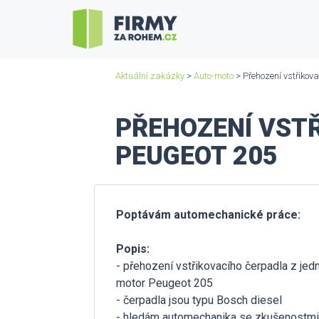
Aktuální zakázky
>
Auto-moto
> Přehození vstřikov
PŘEHOZENÍ VST
PEUGEOT 205
Poptávám automechanické práce:
Popis:
- přehození vstřikovacího čerpadla z j
motor Peugeot 205
- čerpadla jsou typu Bosch diesel
- hledám automechanika se zkušenostmi