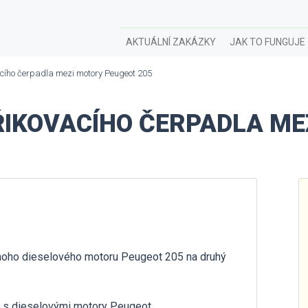
AKTUÁLNÍ ZAKÁZKY
JAK TO FUNGUJE
acího čerpadla mezi motory Peugeot 205
ŘIKOVACÍHO ČERPADLA ME
ednoho dieselového motoru Peugeot 205 na druhý
 s dieselovými motory Peugeot