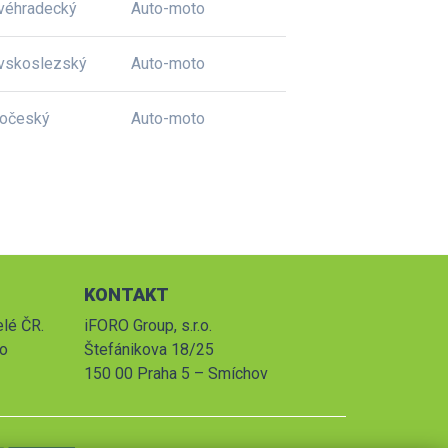
véhradecký
Auto-moto
vskoslezský
Auto-moto
dočeský
Auto-moto
KONTAKT
elé ČR.
iFORO Group, s.r.o.
po
Štefánikova 18/25
150 00 Praha 5 – Smíchov