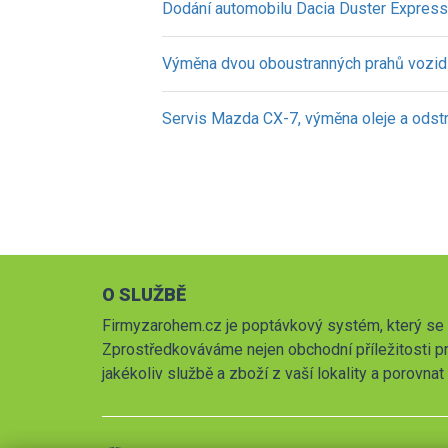
Dodání automobilu Dacia Duster Expres
Výměna dvou oboustranných prahů vozid
Servis Mazda CX-7, výměna oleje a ods
O SLUŽBĚ
Firmyzarohem.cz je poptávkový systém, který se 
Zprostředkováváme nejen obchodní příležitosti pr
jakékoliv službě a zboží z vaší lokality a porovna