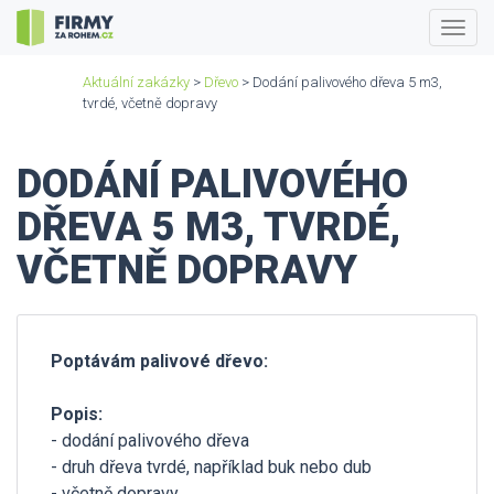
Togg
navig
Aktuální zakázky
>
Dřevo
> Dodání palivového dřeva 5 m3,
tvrdé, včetně dopravy
DODÁNÍ PALIVOVÉHO
DŘEVA 5 M3, TVRDÉ,
VČETNĚ DOPRAVY
Poptávám palivové dřevo:
Popis:
- dodání palivového dřeva
- druh dřeva tvrdé, například buk nebo dub
- včetně dopravy