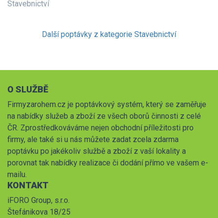
Stavebnictví
Další poptávky z kategorie Stavebnictví
O SLUŽBĚ
Firmyzarohem.cz je poptávkový systém, který se zaměřuje
na nabídky služeb a zboží ze všech oborů činnosti z celé
ČR. Zprostředkováváme nejen obchodní příležitosti pro
firmy, ale také si u nás můžete zadat zcela zdarma
poptávku po jakékoliv službě a zboží z vaší lokality a
porovnat tak nabídky realizace či dodání přímo ve vašem e-
mailu.
KONTAKT
iFORO Group, s.r.o.
Štefánikova 18/25