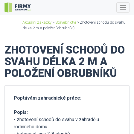
Togg
navig
Aktuální zakázky
>
Stavebnictví
> Zhotovení schodů do svahu
délka 2 m a položení obrubníků
ZHOTOVENÍ SCHODŮ DO
SVAHU DÉLKA 2 M A
POLOŽENÍ OBRUBNÍKŮ
Poptávám zahradnické práce:
Popis:
- zhotovení schodů do svahu v zahradě u
rodinného domu
- betonové, cca 7-8 stupňů