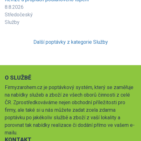
8.8.2026
Středočeský
Služby
Další poptávky z kategorie Služby
O SLUŽBĚ
Firmyzarohem.cz je poptávkový systém, který se zaměřuje
na nabídky služeb a zboží ze všech oborů činnosti z celé
ČR. Zprostředkováváme nejen obchodní příležitosti pro
firmy, ale také si u nás můžete zadat zcela zdarma
poptávku po jakékoliv službě a zboží z vaší lokality a
porovnat tak nabídky realizace či dodání přímo ve vašem e-
mailu.
KONTAKT