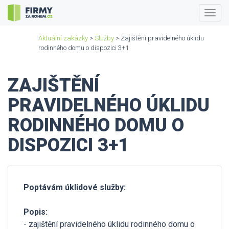
Togg
navig
Aktuální zakázky
>
Služby
> Zajištění pravidelného úklidu
rodinného domu o dispozici 3+1
ZAJIŠTĚNÍ
PRAVIDELNÉHO ÚKLIDU
RODINNÉHO DOMU O
DISPOZICI 3+1
Poptávám úklidové služby:
Popis:
- zajištění pravidelného úklidu rodinného domu o