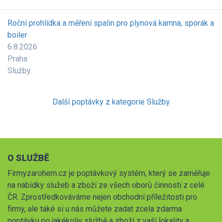
Roční prohlídka a měření spalin pro plynová kamna, sporák a
boiler
6.8.2026
Praha
Služby
Další poptávky z kategorie Služby
O SLUŽBĚ
Firmyzarohem.cz je poptávkový systém, který se zaměřuje
na nabídky služeb a zboží ze všech oborů činnosti z celé
ČR. Zprostředkováváme nejen obchodní příležitosti pro
firmy, ale také si u nás můžete zadat zcela zdarma
poptávku po jakékoliv službě a zboží z vaší lokality a