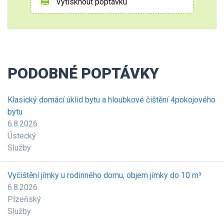
Vytisknout poptávku
PODOBNÉ POPTÁVKY
Klasický domácí úklid bytu a hloubkové čištění 4pokojového
bytu
6.8.2026
Ústecký
Služby
Vyčištění jímky u rodinného domu, objem jímky do 10 m³
6.8.2026
Plzeňský
Služby