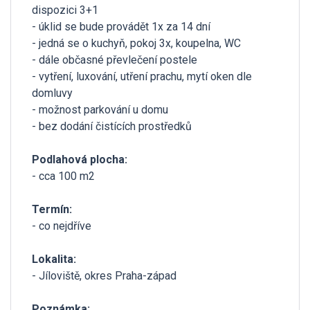
dispozici 3+1
- úklid se bude provádět 1x za 14 dní
- jedná se o kuchyň, pokoj 3x, koupelna, WC
- dále občasné převlečení postele
- vytření, luxování, utření prachu, mytí oken dle
domluvy
- možnost parkování u domu
- bez dodání čistících prostředků
Podlahová plocha:
- cca 100 m2
Termín:
- co nejdříve
Lokalita:
- Jíloviště, okres Praha-západ
Poznámka: