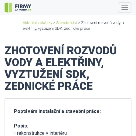
Togg
navig
Aktuální zakázky
>
Stavebnictví
> Zhotovení rozvodů vody a
elektřiny, vyztužení SDK, zednické práce
ZHOTOVENÍ ROZVODŮ
VODY A ELEKTŘINY,
VYZTUŽENÍ SDK,
ZEDNICKÉ PRÁCE
Poptávám instalační a stavební práce:
Popis:
- rekonstrukce v interiéru