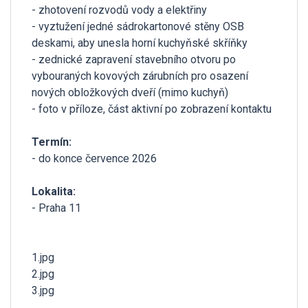
- zhotovení rozvodů vody a elektřiny
- vyztužení jedné sádrokartonové stěny OSB
deskami, aby unesla horní kuchyňské skříňky
- zednické zapravení stavebního otvoru po
vybouraných kovových zárubních pro osazení
nových obložkových dveří (mimo kuchyň)
- foto v příloze, část aktivní po zobrazení kontaktu
Termín:
- do konce července 2026
Lokalita:
- Praha 11
1.jpg
2.jpg
3.jpg