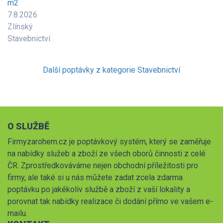
m2
7.8.2026
Zlínský
Stavebnictví
Další poptávky z kategorie Stavebnictví
O SLUŽBĚ
Firmyzarohem.cz je poptávkový systém, který se zaměřuje
na nabídky služeb a zboží ze všech oborů činnosti z celé
ČR. Zprostředkováváme nejen obchodní příležitosti pro
firmy, ale také si u nás můžete zadat zcela zdarma
poptávku po jakékoliv službě a zboží z vaší lokality a
porovnat tak nabídky realizace či dodání přímo ve vašem e-
mailu.