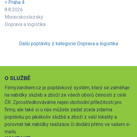
> Praha 4
8.8.2026
Moravskoslezský
Doprava a logistika
Další poptávky z kategorie Doprava a logistika
O SLUŽBĚ
Firmyzarohem.cz je poptávkový systém, který se zaměřuje
na nabídky služeb a zboží ze všech oborů činnosti z celé
ČR. Zprostředkováváme nejen obchodní příležitosti pro
firmy, ale také si u nás můžete zadat zcela zdarma
poptávku po jakékoliv službě a zboží z vaší lokality a
porovnat tak nabídky realizace či dodání přímo ve vašem e-
mailu.