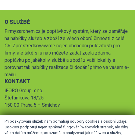
O SLUŽBĚ
Firmyzarohem.cz je poptávkový systém, který se zaměřuje
na nabídky služeb a zboží ze všech oborů činnosti z celé
ČR. Zprostředkováváme nejen obchodní příležitosti pro
firmy, ale také si u nás můžete zadat zcela zdarma
poptávku po jakékoliv službě a zboží z vaší lokality a
porovnat tak nabídky realizace či dodání přímo ve vašem e-
mailu.
KONTAKT
iFORO Group, s.r.o.
Štefánikova 18/25
150 00 Praha 5 – Smíchov
Při poskytování služeb nám pomáhají soubory cookies a osobní údaje.
Cookies podporují nejen správné fungování webových stránek, ale díky
všem datům můžeme porozumět a analyzovat jak náš web a služby,