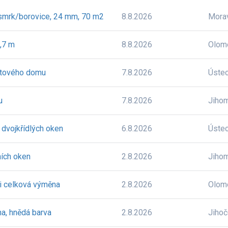
 smrk/borovice, 24 mm, 70 m2
8.8.2026
Mora
2,7 m
8.8.2026
Olom
ytového domu
7.8.2026
Úste
u
7.8.2026
Jiho
 dvojkřídlých oken
6.8.2026
Úste
ních oken
2.8.2026
Jiho
či celková výměna
2.8.2026
Olom
na, hnědá barva
2.8.2026
Jiho