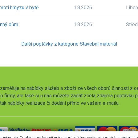
 proti hmyzu v bytě
1.8.2026
Liber
inný dům
1.8.2026
Stře
Další poptávky z kategorie Stavební materiál
zaměřuje na nabídky služeb a zboží ze všech oborů činnosti z c
o firmy, ale také si u nás můžete zadat zcela zdarma poptávku 
t tak nabídky realizace či dodání přímo ve vašem e-mailu.
obní údaje. Cookies podporují nejen správné fungování webových stránek, a