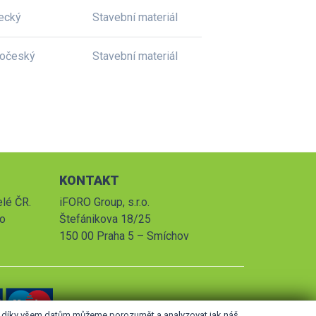
ecký
Stavební materiál
dočeský
Stavební materiál
KONTAKT
elé ČR.
iFORO Group, s.r.o.
po
Štefánikova 18/25
150 00 Praha 5 – Smíchov
le díky všem datům můžeme porozumět a analyzovat jak náš