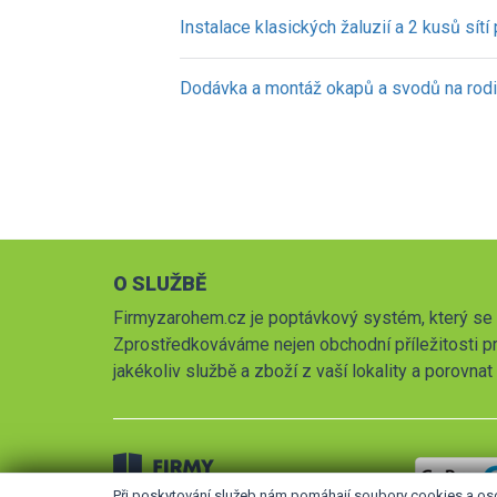
Instalace klasických žaluzií a 2 kusů sítí
Dodávka a montáž okapů a svodů na rod
O SLUŽBĚ
Firmyzarohem.cz je poptávkový systém, který se 
Zprostředkováváme nejen obchodní příležitosti pr
jakékoliv službě a zboží z vaší lokality a porovna
Při poskytování služeb nám pomáhají soubory cookies a os