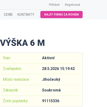
Přihlásit
Registrovat
CENÍK
KONTAKTY
NAJÍT FIRMU ZA ROHEM
 VÝŠKA 6 M
Stav:
Aktivní
Zveřejněno:
28.5.2026 15:19:42
Místo realizace:
Jihočeský
Zákazník:
Soukromá
Číslo poptávky:
91115336