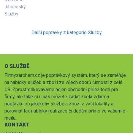
Jihočeský
Služby
Další poptávky z kategorie Služby
O SLUŽBĚ
Firmyzarohem.cz je poptávkový systém, který se zaměřuje
na nabídky služeb a zboží ze všech oborů činnosti z celé
ČR. Zprostředkováváme nejen obchodní příležitosti pro
firmy, ale také si u nás můžete zadat zcela zdarma
poptávku po jakékoliv službě a zboží z vaší lokality a
porovnat tak nabídky realizace či dodání přímo ve vašem e-
mailu.
KONTAKT