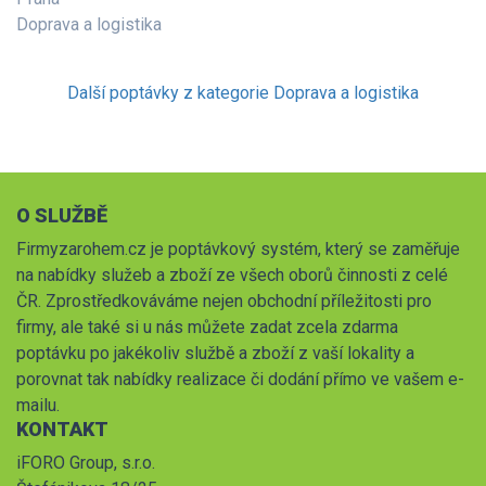
Doprava a logistika
Další poptávky z kategorie Doprava a logistika
O SLUŽBĚ
Firmyzarohem.cz je poptávkový systém, který se zaměřuje
na nabídky služeb a zboží ze všech oborů činnosti z celé
ČR. Zprostředkováváme nejen obchodní příležitosti pro
firmy, ale také si u nás můžete zadat zcela zdarma
poptávku po jakékoliv službě a zboží z vaší lokality a
porovnat tak nabídky realizace či dodání přímo ve vašem e-
mailu.
KONTAKT
iFORO Group, s.r.o.