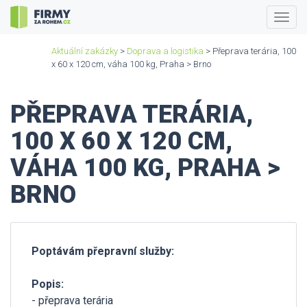
Togg
navig
Aktuální zakázky
>
Doprava a logistika
> Přeprava terária, 100
x 60 x 120 cm, váha 100 kg, Praha > Brno
PŘEPRAVA TERÁRIA,
100 X 60 X 120 CM,
VÁHA 100 KG, PRAHA >
BRNO
Poptávám přepravní služby:
Popis:
- přeprava terária