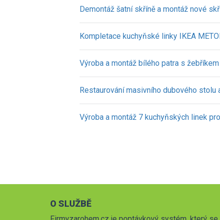
Demontáž šatní skříně a montáž nové skř
Kompletace kuchyňské linky IKEA METO
Výroba a montáž bílého patra s žebříkem
Restaurování masivního dubového stolu a 
Výroba a montáž 7 kuchyňských linek pro 
O SLUŽBĚ
Firmyzarohem.cz je poptávkový systém, který se 