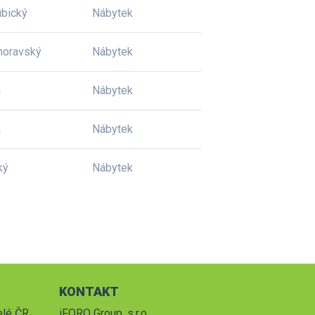
bický
Nábytek
moravský
Nábytek
a
Nábytek
a
Nábytek
ký
Nábytek
KONTAKT
elé ČR.
iFORO Group, s.r.o.