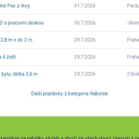
íně Pax z Ikey
31.7.2026
Pardu
D s pracovní deskou
30.7.2026
Jiho
 2,8 m x do 2 m
29.7.2026
Prah
4 židlí
29.7.2026
Prah
byty, délka 3,6 m
29.7.2026
Zlíns
Další poptávky z kategorie Nábytek
zaměřuje na nabídky služeb a zboží ze všech oborů činnosti z c