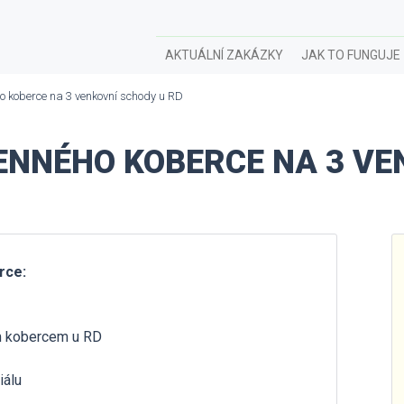
AKTUÁLNÍ ZAKÁZKY
JAK TO FUNGUJE
 koberce na 3 venkovní schody u RD
NNÉHO KOBERCE NA 3 VE
rce:
m kobercem u RD
iálu