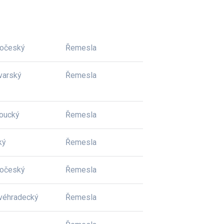
dočeský
Řemesla
varský
Řemesla
oucký
Řemesla
ký
Řemesla
dočeský
Řemesla
véhradecký
Řemesla