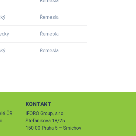
a
Řemesla
cký
Řemesla
ecký
Řemesla
cký
Řemesla
KONTAKT
elé ČR.
iFORO Group, s.r.o.
po
Štefánikova 18/25
150 00 Praha 5 – Smíchov