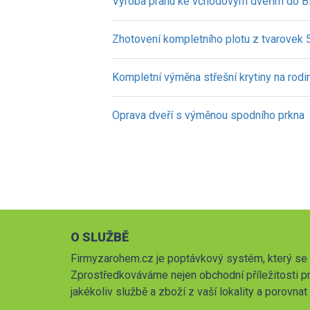
Výroba prahu ke vchodovým dveřím do 
Zhotovení kompletního plotu z tvarovek
Kompletní výměna střešní krytiny na ro
Oprava dveří s výměnou spodního prkna
O SLUŽBĚ
Firmyzarohem.cz je poptávkový systém, který se 
Zprostředkováváme nejen obchodní příležitosti pr
jakékoliv službě a zboží z vaší lokality a porovna