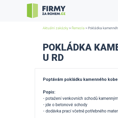
Aktuální zakázky
>
Řemesla
> Pokládka kamenného
POKLÁDKA KAME
U RD
Poptávám pokládku kamenného kobe
Popis:
- potažení venkovních schodů kamenný
- jde o betonové schody
- dodávka prací včetně potřebného mater