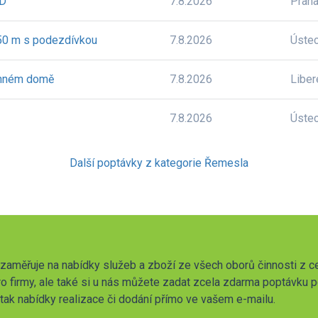
BD
7.8.2026
Prah
 50 m s podezdívkou
7.8.2026
Úste
dinném domě
7.8.2026
Liber
7.8.2026
Úste
Další poptávky z kategorie Řemesla
zaměřuje na nabídky služeb a zboží ze všech oborů činnosti z c
o firmy, ale také si u nás můžete zadat zcela zdarma poptávku 
t tak nabídky realizace či dodání přímo ve vašem e-mailu.