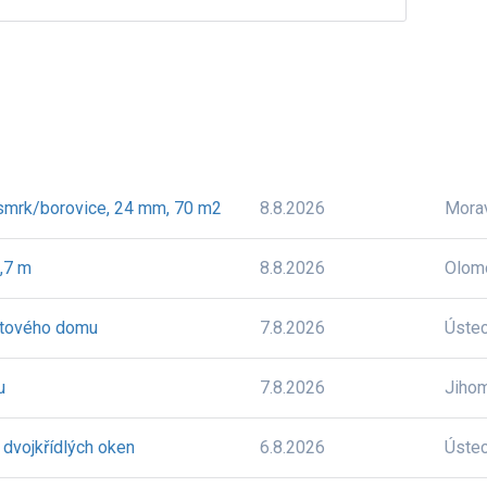
 smrk/borovice, 24 mm, 70 m2
8.8.2026
Mora
2,7 m
8.8.2026
Olom
ytového domu
7.8.2026
Úste
u
7.8.2026
Jiho
 dvojkřídlých oken
6.8.2026
Úste