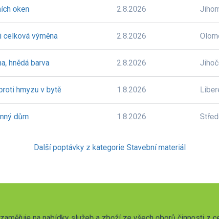
ních oken
2.8.2026
Jiho
či celková výměna
2.8.2026
Olom
na, hnědá barva
2.8.2026
Jiho
 proti hmyzu v bytě
1.8.2026
Liber
inný dům
1.8.2026
Stře
Další poptávky z kategorie Stavební materiál
zaměřuje na nabídky služeb a zboží ze všech oborů činnosti z c