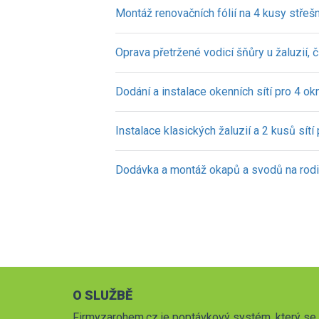
Montáž renovačních fólií na 4 kusy střeš
Oprava přetržené vodicí šňůry u žaluzií, 
Dodání a instalace okenních sítí pro 4 ok
Instalace klasických žaluzií a 2 kusů sítí
Dodávka a montáž okapů a svodů na rod
O SLUŽBĚ
Firmyzarohem.cz je poptávkový systém, který se 