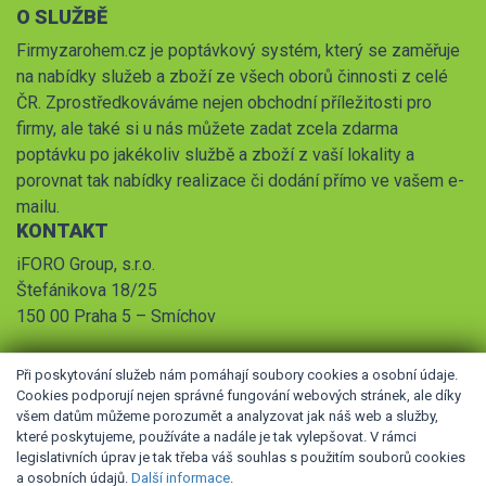
O SLUŽBĚ
Firmyzarohem.cz je poptávkový systém, který se zaměřuje
na nabídky služeb a zboží ze všech oborů činnosti z celé
ČR. Zprostředkováváme nejen obchodní příležitosti pro
firmy, ale také si u nás můžete zadat zcela zdarma
poptávku po jakékoliv službě a zboží z vaší lokality a
porovnat tak nabídky realizace či dodání přímo ve vašem e-
mailu.
KONTAKT
iFORO Group, s.r.o.
Štefánikova 18/25
150 00 Praha 5 – Smíchov
Při poskytování služeb nám pomáhají soubory cookies a osobní údaje.
Cookies podporují nejen správné fungování webových stránek, ale díky
všem datům můžeme porozumět a analyzovat jak náš web a služby,
které poskytujeme, používáte a nadále je tak vylepšovat. V rámci
legislativních úprav je tak třeba váš souhlas s použitím souborů cookies
© 2026 iFORO Group, s.r.o.,
Obchodní podmínky
,
Pravidla
a osobních údajů.
Další informace
.