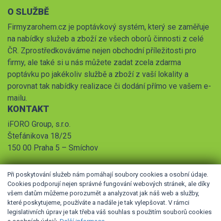
O SLUŽBĚ
Firmyzarohem.cz je poptávkový systém, který se zaměřuje
na nabídky služeb a zboží ze všech oborů činnosti z celé
ČR. Zprostředkováváme nejen obchodní příležitosti pro
firmy, ale také si u nás můžete zadat zcela zdarma
poptávku po jakékoliv službě a zboží z vaší lokality a
porovnat tak nabídky realizace či dodání přímo ve vašem e-
mailu.
KONTAKT
iFORO Group, s.r.o.
Štefánikova 18/25
150 00 Praha 5 – Smíchov
Při poskytování služeb nám pomáhají soubory cookies a osobní údaje.
Cookies podporují nejen správné fungování webových stránek, ale díky
všem datům můžeme porozumět a analyzovat jak náš web a služby,
které poskytujeme, používáte a nadále je tak vylepšovat. V rámci
legislativních úprav je tak třeba váš souhlas s použitím souborů cookies
© 2026 iFORO Group, s.r.o.,
Obchodní podmínky
,
Pravidla