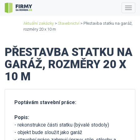
Togg
navig
Aktuální zakázky
>
Stavebnictví
> Přestavba statku na garáž,
rozměry 20 x 10 m
PŘESTAVBA STATKU NA
GARÁŽ, ROZMĚRY 20 X
10 M
Poptávám stavební práce:
Popis:
- rekonstrukce části statku (bývalé stodoly)
- objekt bude sloužit jako garáž
- stavební práce zahrnují úpravy stěn, střechy a