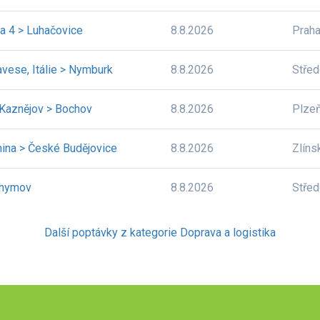
a 4 > Luhačovice
8.8.2026
Prah
avese, Itálie > Nymburk
8.8.2026
Stře
, Kaznějov > Bochov
8.8.2026
Plze
nina > České Budějovice
8.8.2026
Zlíns
chymov
8.8.2026
Stře
Další poptávky z kategorie Doprava a logistika