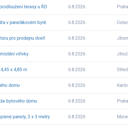
prodloužení terasy u ŘD
6.8.2026
Prah
dra v panelákovém bytě
6.8.2026
Úste
oru pro prodejnu dveří
6.8.2026
Jiho
místění vířivky
6.8.2026
Jiho
 4,45 x 4,85 m
6.8.2026
Stře
nného domu
6.8.2026
Karlo
řeše bytového domu
6.8.2026
Prah
plené panely, 3 x 3 metry
6.8.2026
Mora