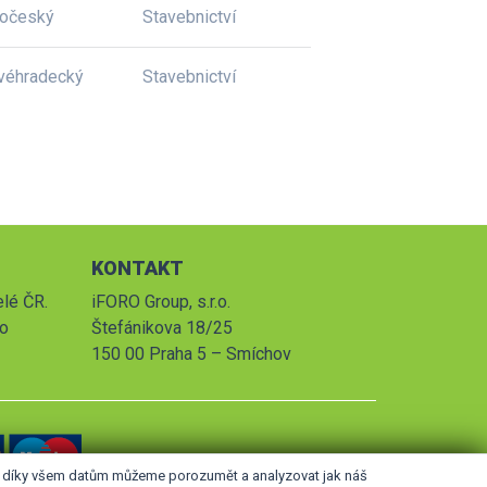
dočeský
Stavebnictví
véhradecký
Stavebnictví
KONTAKT
elé ČR.
iFORO Group, s.r.o.
po
Štefánikova 18/25
150 00 Praha 5 – Smíchov
le díky všem datům můžeme porozumět a analyzovat jak náš