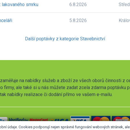
 z lakovaného smrku
6.8.2026
Stře
celáři
5.8.2026
Králo
Další poptávky z kategorie Stavebnictví
zaměřuje na nabídky služeb a zboží ze všech oborů činnosti z c
o firmy, ale také si u nás můžete zadat zcela zdarma poptávku 
t tak nabídky realizace či dodání přímo ve vašem e-mailu.
obní údaje. Cookies podporují nejen správné fungování webových stránek, a