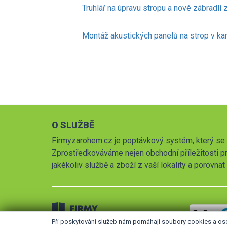
Truhlář na úpravu stropu a nové zábradlí
Montáž akustických panelů na strop v kan
O SLUŽBĚ
Firmyzarohem.cz je poptávkový systém, který se 
Zprostředkováváme nejen obchodní příležitosti pr
jakékoliv službě a zboží z vaší lokality a porovna
Při poskytování služeb nám pomáhají soubory cookies a os