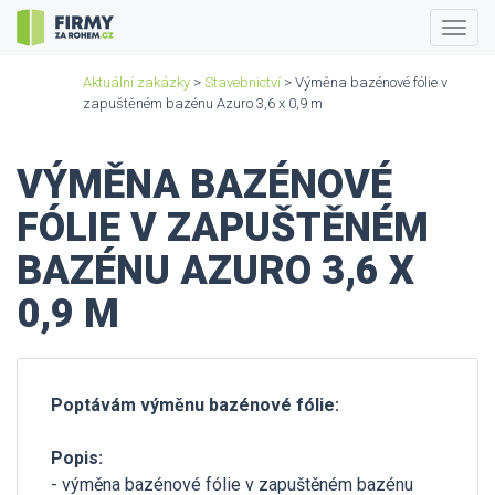
Togg
navig
Aktuální zakázky
>
Stavebnictví
> Výměna bazénové fólie v
zapuštěném bazénu Azuro 3,6 x 0,9 m
VÝMĚNA BAZÉNOVÉ
FÓLIE V ZAPUŠTĚNÉM
BAZÉNU AZURO 3,6 X
0,9 M
Poptávám výměnu bazénové fólie:
Popis:
- výměna bazénové fólie v zapuštěném bazénu