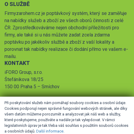
O SLUŽBĚ
Firmyzarohem.cz je poptávkový systém, který se zaměřuje
na nabídky služeb a zboží ze všech oborů činnosti z celé
ČR. Zprostředkováváme nejen obchodní příležitosti pro
firmy, ale také si u nás můžete zadat zcela zdarma
poptávku po jakékoliv službě a zboží z vaší lokality a
porovnat tak nabídky realizace či dodání přímo ve vašem e-
mailu.
KONTAKT
iFORO Group, s.r.o.
Štefánikova 18/25
150 00 Praha 5 – Smíchov
Při poskytování služeb nám pomáhají soubory cookies a osobní údaje.
Cookies podporují nejen správné fungování webových stránek, ale díky
všem datům můžeme porozumět a analyzovat jak náš web a služby,
které poskytujeme, používáte a nadále je tak vylepšovat. V rámci
legislativních úprav je tak třeba váš souhlas s použitím souborů cookies
© 2026 iFORO Group, s.r.o.,
Obchodní podmínky
,
Pravidla
a osobních údajů.
Další informace
.