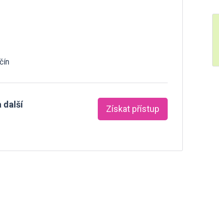
čín
 další
Získat přístup