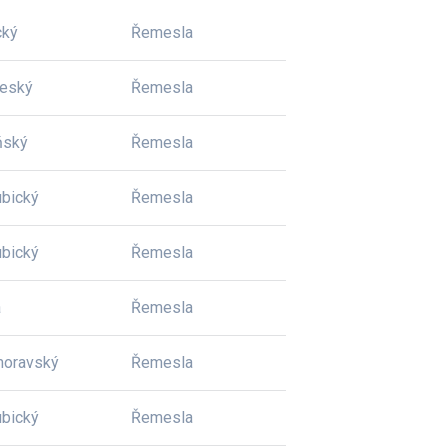
cký
Řemesla
český
Řemesla
ňský
Řemesla
bický
Řemesla
bický
Řemesla
a
Řemesla
moravský
Řemesla
bický
Řemesla