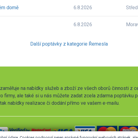
ném domě
6.8.2026
Stře
6.8.2026
Mora
Další poptávky z kategorie Řemesla
zaměřuje na nabídky služeb a zboží ze všech oborů činnosti z c
o firmy, ale také si u nás můžete zadat zcela zdarma poptávku 
t tak nabídky realizace či dodání přímo ve vašem e-mailu.
obní údaje. Cookies podporují nejen správné fungování webových stránek, a