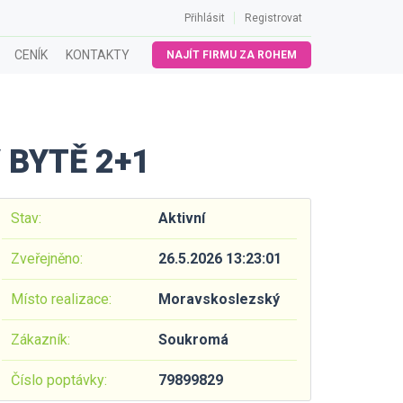
Přihlásit
Registrovat
CENÍK
KONTAKTY
NAJÍT FIRMU ZA ROHEM
BYTĚ 2+1
Stav:
Aktivní
Zveřejněno:
26.5.2026 13:23:01
Místo realizace:
Moravskoslezský
Zákazník:
Soukromá
Číslo poptávky:
79899829