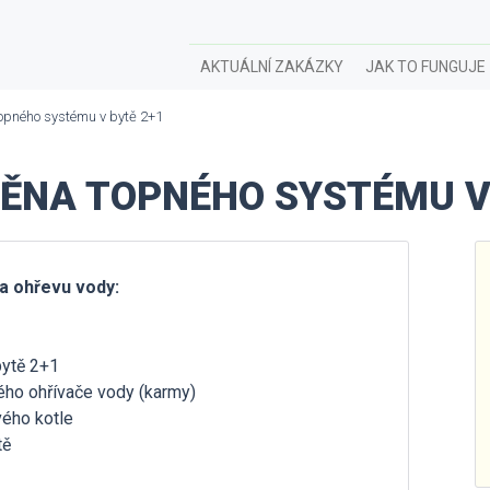
AKTUÁLNÍ ZAKÁZKY
JAK TO FUNGUJE
opného systému v bytě 2+1
ĚNA TOPNÉHO SYSTÉMU V 
a ohřevu vody:
bytě 2+1
ého ohřívače vody (karmy)
vého kotle
tě