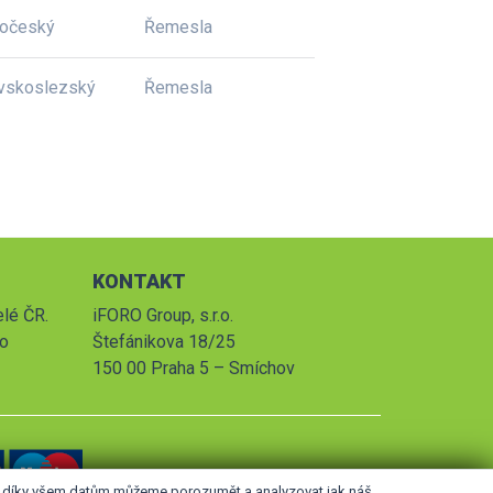
dočeský
Řemesla
vskoslezský
Řemesla
KONTAKT
elé ČR.
iFORO Group, s.r.o.
po
Štefánikova 18/25
150 00 Praha 5 – Smíchov
le díky všem datům můžeme porozumět a analyzovat jak náš