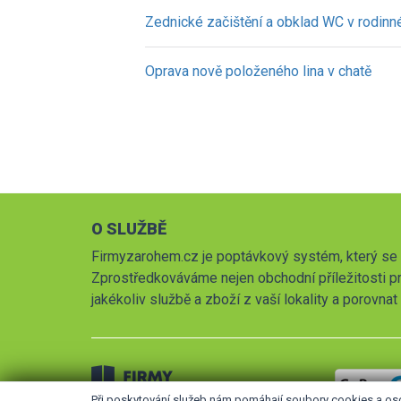
Zednické začištění a obklad WC v rodin
Oprava nově položeného lina v chatě
O SLUŽBĚ
Firmyzarohem.cz je poptávkový systém, který se 
Zprostředkováváme nejen obchodní příležitosti pr
jakékoliv službě a zboží z vaší lokality a porovna
Při poskytování služeb nám pomáhají soubory cookies a os