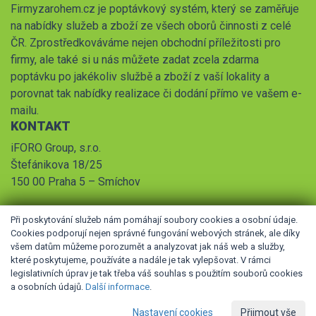
Firmyzarohem.cz je poptávkový systém, který se zaměřuje
na nabídky služeb a zboží ze všech oborů činnosti z celé
ČR. Zprostředkováváme nejen obchodní příležitosti pro
firmy, ale také si u nás můžete zadat zcela zdarma
poptávku po jakékoliv službě a zboží z vaší lokality a
porovnat tak nabídky realizace či dodání přímo ve vašem e-
mailu.
KONTAKT
iFORO Group, s.r.o.
Štefánikova 18/25
150 00 Praha 5 – Smíchov
Při poskytování služeb nám pomáhají soubory cookies a osobní údaje.
Cookies podporují nejen správné fungování webových stránek, ale díky
všem datům můžeme porozumět a analyzovat jak náš web a služby,
které poskytujeme, používáte a nadále je tak vylepšovat. V rámci
legislativních úprav je tak třeba váš souhlas s použitím souborů cookies
© 2026 iFORO Group, s.r.o.,
Obchodní podmínky
,
Pravidla
a osobních údajů.
Další informace
.
zpracování osobních údajů
Nastavení cookies
Přijmout vše