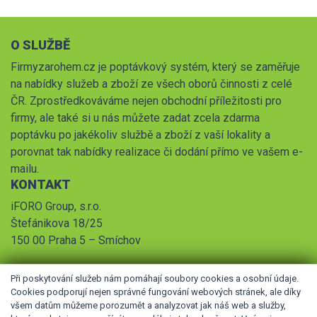
O SLUŽBĚ
Firmyzarohem.cz je poptávkový systém, který se zaměřuje
na nabídky služeb a zboží ze všech oborů činnosti z celé
ČR. Zprostředkováváme nejen obchodní příležitosti pro
firmy, ale také si u nás můžete zadat zcela zdarma
poptávku po jakékoliv službě a zboží z vaší lokality a
porovnat tak nabídky realizace či dodání přímo ve vašem e-
mailu.
KONTAKT
iFORO Group, s.r.o.
Štefánikova 18/25
150 00 Praha 5 – Smíchov
Při poskytování služeb nám pomáhají soubory cookies a osobní údaje.
Cookies podporují nejen správné fungování webových stránek, ale díky
všem datům můžeme porozumět a analyzovat jak náš web a služby,