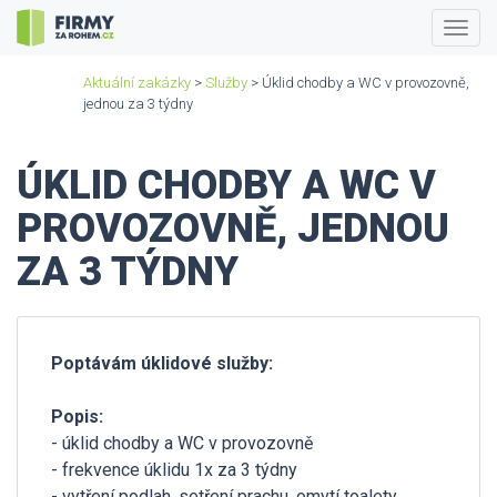
Togg
navig
Aktuální zakázky
>
Služby
> Úklid chodby a WC v provozovně,
jednou za 3 týdny
ÚKLID CHODBY A WC V
PROVOZOVNĚ, JEDNOU
ZA 3 TÝDNY
Poptávám úklidové služby:
Popis:
- úklid chodby a WC v provozovně
- frekvence úklidu 1x za 3 týdny
- vytření podlah, setření prachu, omytí toalety