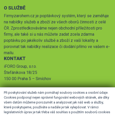
O SLUŽBĚ
Firmyzarohem.cz je poptávkový systém, který se zaměřuje
na nabídky služeb a zboží ze všech oborů činnosti z celé
ČR. Zprostředkováváme nejen obchodní příležitosti pro
firmy, ale také si u nás můžete zadat zcela zdarma
poptávku po jakékoliv službě a zboží z vaší lokality a
porovnat tak nabídky realizace či dodání přímo ve vašem e-
mailu.
KONTAKT
iFORO Group, s.r.o.
Štefánikova 18/25
150 00 Praha 5 – Smíchov
Při poskytování služeb nám pomáhají soubory cookies a osobní údaje.
Cookies podporují nejen správné fungování webových stránek, ale díky
všem datům můžeme porozumět a analyzovat jak náš web a služby,
které poskytujeme, používáte a nadále je tak vylepšovat. V rámci
legislativních úprav je tak třeba váš souhlas s použitím souborů cookies