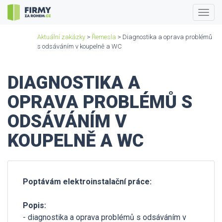
Togg
navig
Aktuální zakázky
>
Řemesla
> Diagnostika a oprava problémů
s odsáváním v koupelně a WC
DIAGNOSTIKA A
OPRAVA PROBLÉMŮ S
ODSÁVÁNÍM V
KOUPELNĚ A WC
Poptávám elektroinstalační práce:
Popis:
- diagnostika a oprava problémů s odsáváním v