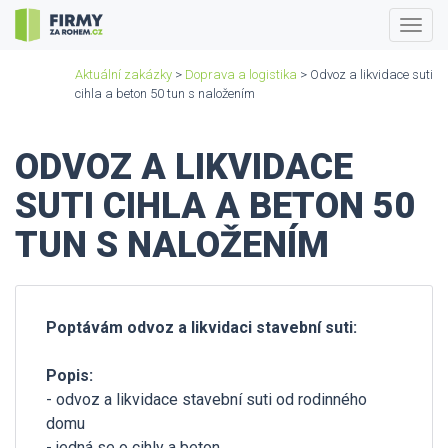
Togg
navig
Aktuální zakázky
>
Doprava a logistika
> Odvoz a likvidace suti
cihla a beton 50 tun s naložením
ODVOZ A LIKVIDACE
SUTI CIHLA A BETON 50
TUN S NALOŽENÍM
Poptávám odvoz a likvidaci stavební suti:
Popis:
- odvoz a likvidace stavební suti od rodinného
domu
- jedná se o cihly a beton