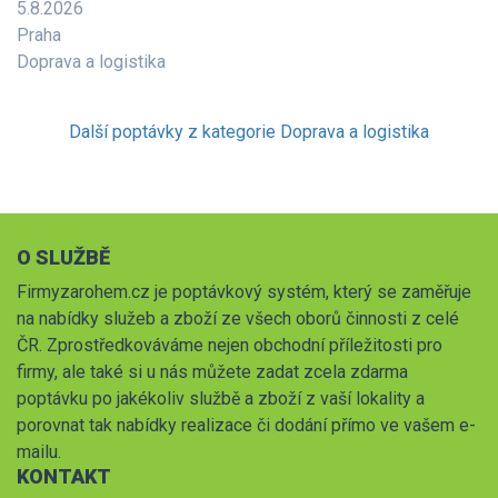
5.8.2026
Praha
Doprava a logistika
Další poptávky z kategorie Doprava a logistika
O SLUŽBĚ
Firmyzarohem.cz je poptávkový systém, který se zaměřuje
na nabídky služeb a zboží ze všech oborů činnosti z celé
ČR. Zprostředkováváme nejen obchodní příležitosti pro
firmy, ale také si u nás můžete zadat zcela zdarma
poptávku po jakékoliv službě a zboží z vaší lokality a
porovnat tak nabídky realizace či dodání přímo ve vašem e-
mailu.
KONTAKT