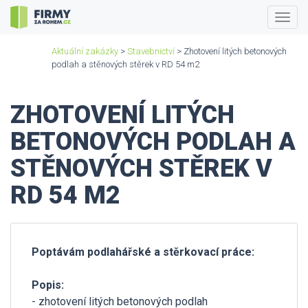
Togg
navig
Aktuální zakázky
>
Stavebnictví
> Zhotovení litých betonových
podlah a stěnových stěrek v RD 54 m2
ZHOTOVENÍ LITÝCH
BETONOVÝCH PODLAH A
STĚNOVÝCH STĚREK V
RD 54 M2
Poptávám podlahářské a stěrkovací práce:
Popis:
- zhotovení litých betonových podlah