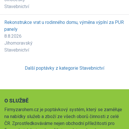
Stavebnictví
Rekonstrukce vrat u rodinného domu, výměna výplní za PUR
panely
8.8.2026
Jihomoravský
Stavebnictví
Další poptávky z kategorie Stavebnictví
O SLUŽBĚ
Firmyzarohem.cz je poptávkový systém, který se zaměřuje
na nabídky služeb a zboží ze všech oborů činnosti z celé
ČR. Zprostředkováváme nejen obchodní příležitosti pro