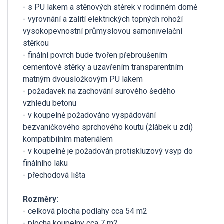
- s PU lakem a stěnových stěrek v rodinném domě
- vyrovnání a zalití elektrických topných rohoží
vysokopevnostní průmyslovou samonivelační
stěrkou
- finální povrch bude tvořen přebroušením
cementové stěrky a uzavřením transparentním
matným dvousložkovým PU lakem
- požadavek na zachování surového šedého
vzhledu betonu
- v koupelně požadováno vyspádování
bezvaničkového sprchového koutu (žlábek u zdi)
kompatibilním materiálem
- v koupelně je požadován protiskluzový vsyp do
finálního laku
- přechodová lišta
Rozměry:
- celková plocha podlahy cca 54 m2
- plocha koupelny cca 7 m2