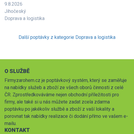
9.8.2026
Jihočeský
Doprava a logistika
Další poptávky z kategorie Doprava a logistika
O SLUŽBĚ
Firmyzarohem.cz je poptávkový systém, který se zaměřuje
na nabídky služeb a zboží ze všech oborů činnosti z celé
ČR. Zprostředkováváme nejen obchodní příležitosti pro
firmy, ale také si u nás můžete zadat zcela zdarma
poptávku po jakékoliv službě a zboží z vaší lokality a
porovnat tak nabídky realizace či dodání přímo ve vašem e-
mailu.
KONTAKT