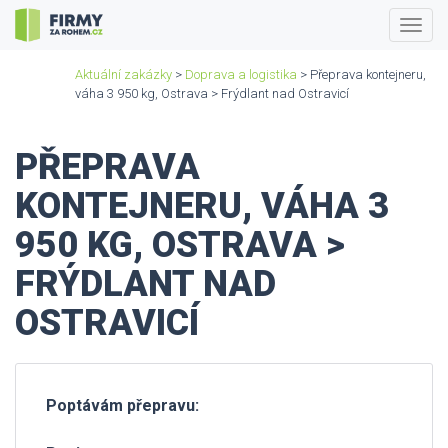
Togg
navig
Aktuální zakázky
>
Doprava a logistika
> Přeprava kontejneru,
váha 3 950 kg, Ostrava > Frýdlant nad Ostravicí
PŘEPRAVA
KONTEJNERU, VÁHA 3
950 KG, OSTRAVA >
FRÝDLANT NAD
OSTRAVICÍ
Poptávám přepravu: