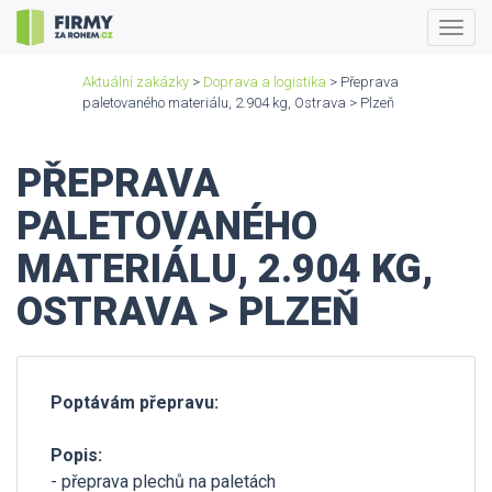
Togg
navig
Aktuální zakázky
>
Doprava a logistika
> Přeprava
paletovaného materiálu, 2.904 kg, Ostrava > Plzeň
PŘEPRAVA
PALETOVANÉHO
MATERIÁLU, 2.904 KG,
OSTRAVA > PLZEŇ
Poptávám přepravu:
Popis:
- přeprava plechů na paletách