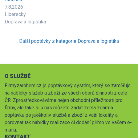
7.8.2026
Liberecký
Doprava a logistika
Další poptávky z kategorie Doprava a logistika
O SLUŽBĚ
Firmyzarohem.cz je poptávkový systém, který se zaměřuje
na nabídky služeb a zboží ze všech oborů činnosti z celé
ČR. Zprostředkováváme nejen obchodní příležitosti pro
firmy, ale také si u nás můžete zadat zcela zdarma
poptávku po jakékoliv službě a zboží z vaší lokality a
porovnat tak nabídky realizace či dodání přímo ve vašem e-
mailu.
KONTAKT