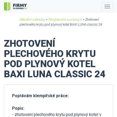
Togg
navig
Aktuální zakázky
>
Strojírenství a průmysl
> Zhotovení
plechového krytu pod plynový kotel BAXI LUNA classic 24
ZHOTOVENÍ
PLECHOVÉHO KRYTU
POD PLYNOVÝ KOTEL
BAXI LUNA CLASSIC 24
Poptávám klempířské práce:
Popis:
- zhotovení plechového krytu pod plynový kotel v