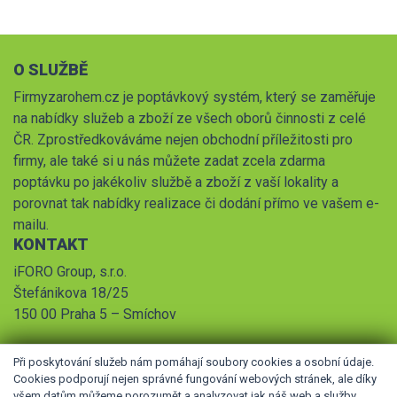
O SLUŽBĚ
Firmyzarohem.cz je poptávkový systém, který se zaměřuje
na nabídky služeb a zboží ze všech oborů činnosti z celé
ČR. Zprostředkováváme nejen obchodní příležitosti pro
firmy, ale také si u nás můžete zadat zcela zdarma
poptávku po jakékoliv službě a zboží z vaší lokality a
porovnat tak nabídky realizace či dodání přímo ve vašem e-
mailu.
KONTAKT
iFORO Group, s.r.o.
Štefánikova 18/25
150 00 Praha 5 – Smíchov
Při poskytování služeb nám pomáhají soubory cookies a osobní údaje.
Cookies podporují nejen správné fungování webových stránek, ale díky
všem datům můžeme porozumět a analyzovat jak náš web a služby,