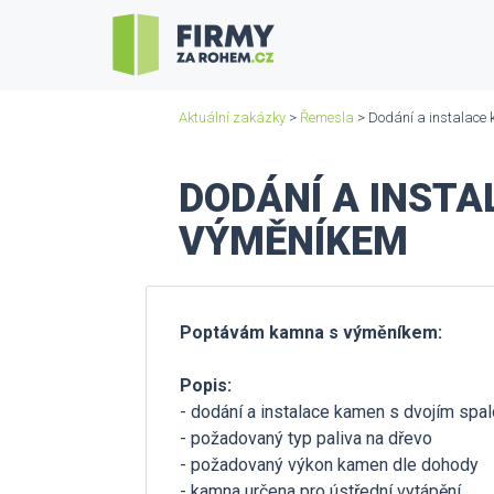
Aktuální zakázky
>
Řemesla
> Dodání a instalace
DODÁNÍ A INST
VÝMĚNÍKEM
Poptávám kamna s výměníkem:
Popis:
- dodání a instalace kamen s dvojím sp
- požadovaný typ paliva na dřevo
- požadovaný výkon kamen dle dohody
- kamna určena pro ústřední vytápění