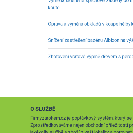
Výměna skleněné sprchové zástěny do 
koutě
Oprava a výměna obkladů v koupelně byt
Snížení zastřešení bazénu Albixon na vý
Zhotovení vratové výplně dřevem s pero
O SLUŽBĚ
Firmyzarohem.cz je poptávkový systém, který se 
Zprostředkováváme nejen obchodní příležitosti pr
jakékoliv službě a zboží z vaší lokality a porovna