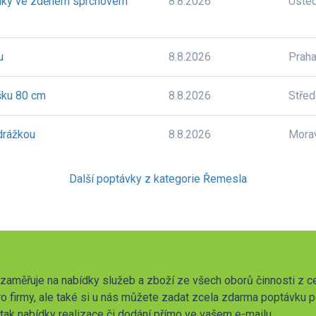
niky ve zděném sprchovém
8.8.2026
Úste
u
8.8.2026
Prah
šku 80 cm
8.8.2026
Stře
drážkou
8.8.2026
Mora
Další poptávky z kategorie Řemesla
zaměřuje na nabídky služeb a zboží ze všech oborů činnosti z c
o firmy, ale také si u nás můžete zadat zcela zdarma poptávku 
t tak nabídky realizace či dodání přímo ve vašem e-mailu.