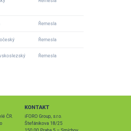
cký
Řemesla
a
Řemesla
dočeský
Řemesla
vskoslezský
Řemesla
KONTAKT
elé ČR.
iFORO Group, s.r.o.
po
Štefánikova 18/25
150 00 Praha 5 – Smíchov