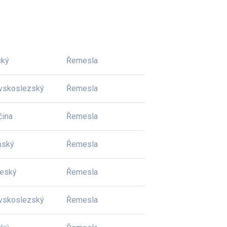
cký
Řemesla
vskoslezský
Řemesla
čina
Řemesla
ňský
Řemesla
český
Řemesla
vskoslezský
Řemesla