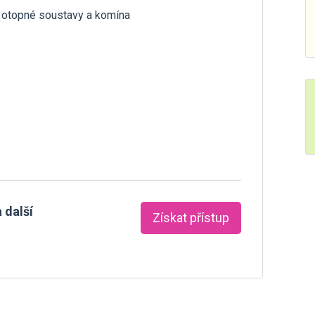
do otopné soustavy a komína
 další
Získat přístup