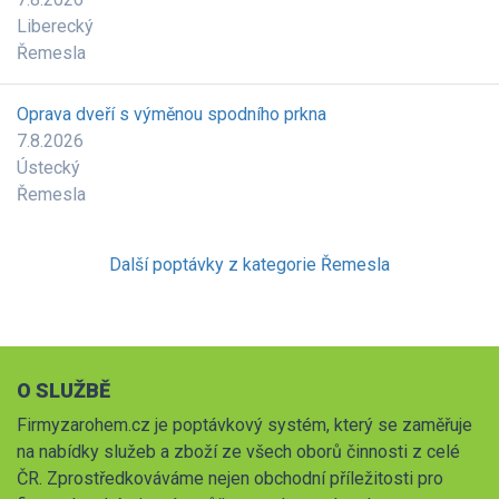
Liberecký
Řemesla
Oprava dveří s výměnou spodního prkna
7.8.2026
Ústecký
Řemesla
Další poptávky z kategorie Řemesla
O SLUŽBĚ
Firmyzarohem.cz je poptávkový systém, který se zaměřuje
na nabídky služeb a zboží ze všech oborů činnosti z celé
ČR. Zprostředkováváme nejen obchodní příležitosti pro