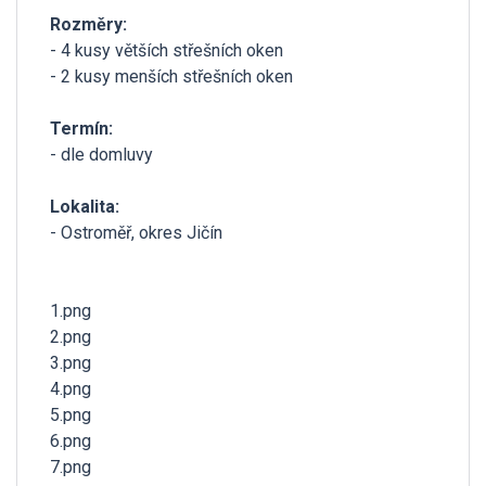
Rozměry:
- 4 kusy větších střešních oken
- 2 kusy menších střešních oken
Termín:
- dle domluvy
Lokalita:
- Ostroměř, okres Jičín
1.png
2.png
3.png
4.png
5.png
6.png
7.png