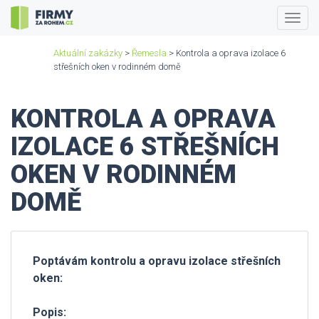
Togg
navig
Aktuální zakázky
>
Řemesla
> Kontrola a oprava izolace 6
střešních oken v rodinném domě
KONTROLA A OPRAVA
IZOLACE 6 STŘEŠNÍCH
OKEN V RODINNÉM
DOMĚ
Poptávám kontrolu a opravu izolace střešních
oken:
Popis: