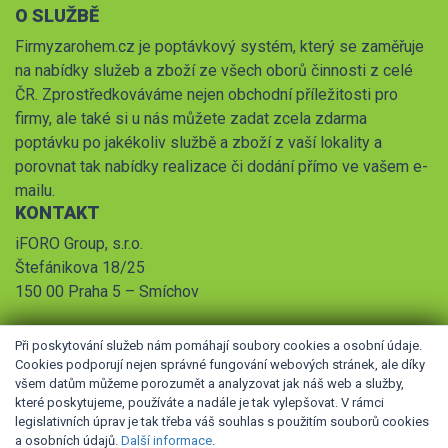
O SLUŽBĚ
Firmyzarohem.cz je poptávkový systém, který se zaměřuje
na nabídky služeb a zboží ze všech oborů činnosti z celé
ČR. Zprostředkováváme nejen obchodní příležitosti pro
firmy, ale také si u nás můžete zadat zcela zdarma
poptávku po jakékoliv službě a zboží z vaší lokality a
porovnat tak nabídky realizace či dodání přímo ve vašem e-
mailu.
KONTAKT
iFORO Group, s.r.o.
Štefánikova 18/25
150 00 Praha 5 – Smíchov
Při poskytování služeb nám pomáhají soubory cookies a osobní údaje.
Cookies podporují nejen správné fungování webových stránek, ale díky
všem datům můžeme porozumět a analyzovat jak náš web a služby,
které poskytujeme, používáte a nadále je tak vylepšovat. V rámci
legislativních úprav je tak třeba váš souhlas s použitím souborů cookies
© 2026 iFORO Group, s.r.o.,
Obchodní podmínky
,
Pravidla
a osobních údajů.
Další informace
.