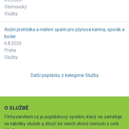
Olomoucký
Služby
Roční prohlídka a měření spalin pro plynová kamna, sporák a
boiler
6.8.2026
Praha
Služby
Další poptávky z kategorie Služby
O SLUŽBĚ
Firmyzarohem.cz je poptávkový systém, který se zaměřuje
na nabídky služeb a zboží ze všech oborů činnosti z celé