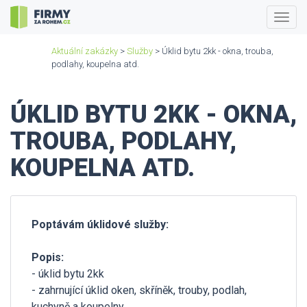
Togg
navig
Aktuální zakázky
>
Služby
> Úklid bytu 2kk - okna, trouba,
podlahy, koupelna atd.
ÚKLID BYTU 2KK - OKNA,
TROUBA, PODLAHY,
KOUPELNA ATD.
Poptávám úklidové služby:
Popis:
- úklid bytu 2kk
- zahrnující úklid oken, skříněk, trouby, podlah,
kuchyně a koupelny