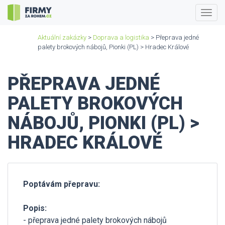
Togg
navig
Aktuální zakázky
>
Doprava a logistika
> Přeprava jedné
palety brokových nábojů, Pionki (PL) > Hradec Králové
PŘEPRAVA JEDNÉ
PALETY BROKOVÝCH
NÁBOJŮ, PIONKI (PL) >
HRADEC KRÁLOVÉ
Poptávám přepravu:
Popis:
- přeprava jedné palety brokových nábojů