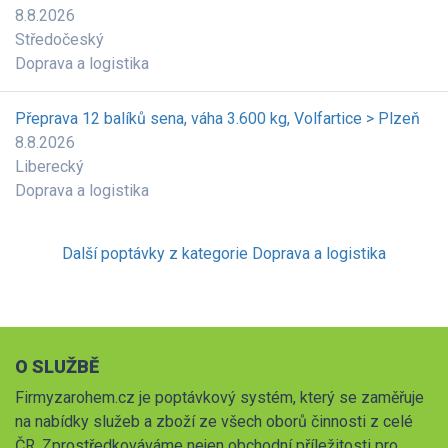
8.8.2026
Středočeský
Doprava a logistika
Přeprava 12 balíků sena, váha 3.600 kg, Volfartice > Plzeň
8.8.2026
Liberecký
Doprava a logistika
Další poptávky z kategorie Doprava a logistika
O SLUŽBĚ
Firmyzarohem.cz je poptávkový systém, který se zaměřuje
na nabídky služeb a zboží ze všech oborů činnosti z celé
ČR. Zprostředkováváme nejen obchodní příležitosti pro