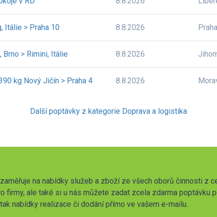
okoje v RD
8.8.2026
Liber
 Itálie > Praha 10
8.8.2026
Prah
 Brno > Rimini, Itálie
8.8.2026
Jiho
390 kg Nový Jičín > Praha 4
8.8.2026
Mora
Další poptávky z kategorie Doprava a logistika
zaměřuje na nabídky služeb a zboží ze všech oborů činnosti z c
o firmy, ale také si u nás můžete zadat zcela zdarma poptávku 
t tak nabídky realizace či dodání přímo ve vašem e-mailu.