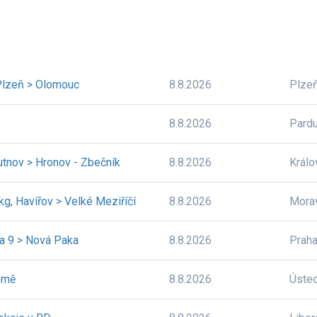
Plzeň > Olomouc
8.8.2026
Plze
8.8.2026
Pardu
utnov > Hronov - Zbečník
8.8.2026
Králo
 kg, Havířov > Velké Meziříčí
8.8.2026
Mora
ha 9 > Nová Paka
8.8.2026
Prah
omě
8.8.2026
Úste