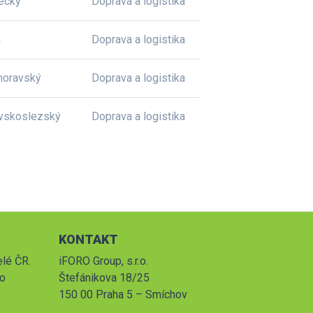
ecký
Doprava a logistika
a
Doprava a logistika
moravský
Doprava a logistika
vskoslezský
Doprava a logistika
KONTAKT
elé ČR.
iFORO Group, s.r.o.
po
Štefánikova 18/25
150 00 Praha 5 – Smíchov