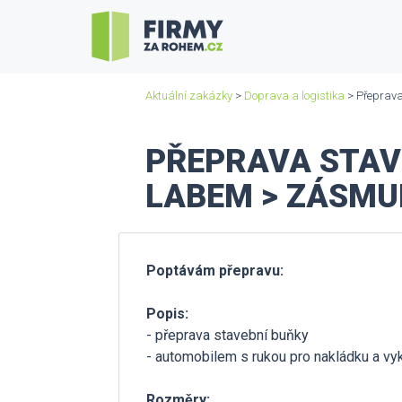
Aktuální zakázky
>
Doprava a logistika
> Přeprava
PŘEPRAVA STAVEB
LABEM > ZÁSMU
Poptávám přepravu:
Popis:
- přeprava stavební buňky
- automobilem s rukou pro nakládku a vy
Rozměry: