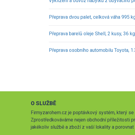
Vyklízení a odvoz nábytku z obývacího p
Přeprava dvou palet, celková váha 995 kg,
Přeprava barelů oleje Shell, 2 kusy, 36 kg,
Přeprava osobního automobilu Toyota, 1.
O SLUŽBĚ
Firmyzarohem.cz je poptávkový systém, který se 
Zprostředkováváme nejen obchodní příležitosti pr
jakékoliv službě a zboží z vaší lokality a porovna