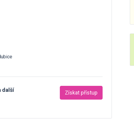
dubice
 další
Získat přístup