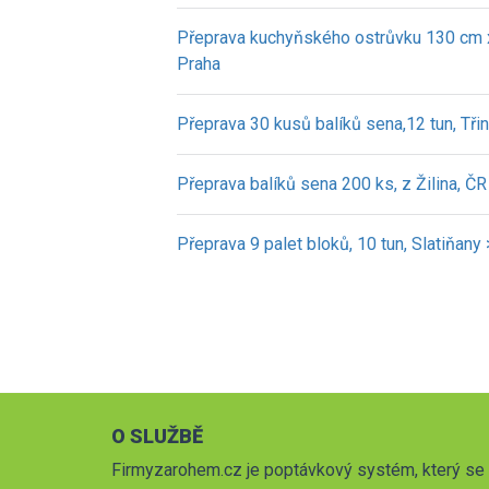
Přeprava kuchyňského ostrůvku 130 cm x
Praha
Přeprava 30 kusů balíků sena,12 tun, Tři
Přeprava balíků sena 200 ks, z Žilina, ČR
Přeprava 9 palet bloků, 10 tun, Slatiňany
O SLUŽBĚ
Firmyzarohem.cz je poptávkový systém, který se 