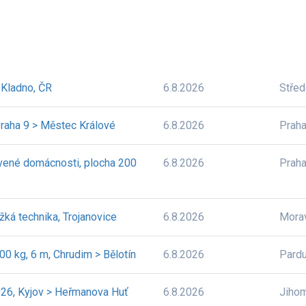
> Kladno, ČR
6.8.2026
Stře
Praha 9 > Městec Králové
6.8.2026
Prah
avené domácnosti, plocha 200
6.8.2026
Prah
žká technika, Trojanovice
6.8.2026
Mora
0 kg, 6 m, Chrudim > Bělotín
6.8.2026
Pardu
2026, Kyjov > Heřmanova Huť
6.8.2026
Jiho