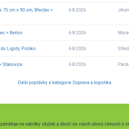
 75 cm x 90 cm, Břeclav >
6.8.2026
Jiho
nec > Beňov
6.8.2026
Mora
 do Ligoty, Polsko
6.8.2026
Stře
 > Stanovice
6.8.2026
Pardu
Další poptávky z kategorie Doprava a logistika
zaměřuje na nabídky služeb a zboží ze všech oborů činnosti z c