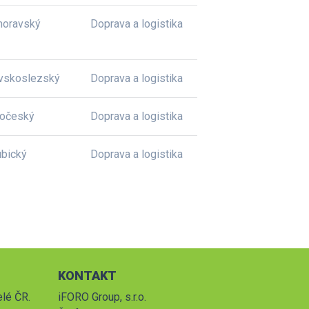
moravský
Doprava a logistika
vskoslezský
Doprava a logistika
dočeský
Doprava a logistika
bický
Doprava a logistika
KONTAKT
elé ČR.
iFORO Group, s.r.o.