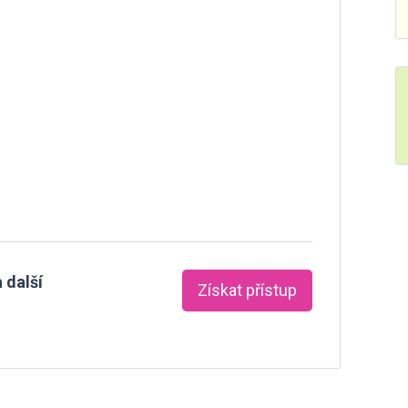
 další
Získat přístup