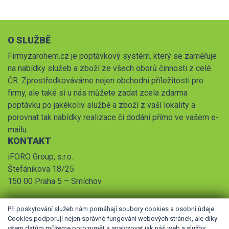
O SLUŽBĚ
Firmyzarohem.cz je poptávkový systém, který se zaměřuje
na nabídky služeb a zboží ze všech oborů činnosti z celé
ČR. Zprostředkováváme nejen obchodní příležitosti pro
firmy, ale také si u nás můžete zadat zcela zdarma
poptávku po jakékoliv službě a zboží z vaší lokality a
porovnat tak nabídky realizace či dodání přímo ve vašem e-
mailu.
KONTAKT
iFORO Group, s.r.o.
Štefánikova 18/25
150 00 Praha 5 – Smíchov
Při poskytování služeb nám pomáhají soubory cookies a osobní údaje.
Cookies podporují nejen správné fungování webových stránek, ale díky
všem datům můžeme porozumět a analyzovat jak náš web a služby,