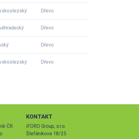
vskoslezský
Dřevo
véhradecký
Dřevo
ňský
Dřevo
vskoslezský
Dřevo
KONTAKT
elé ČR.
iFORO Group, s.r.o.
po
Štefánikova 18/25