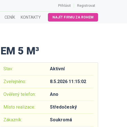
Přihlásit
Registrovat
CENÍK
KONTAKTY
NAJÍT FIRMU ZA ROHEM
EM 5 M³
Stav:
Aktivní
Zveřejněno:
8.5.2026 11:15:02
Ověřený telefon:
Ano
Místo realizace:
Středočeský
Zákazník:
Soukromá