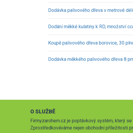
Dodávka palivového dřeva v metrové dé
Dodání měkké kulatiny k RD, množství c
Koupě palivového dřeva borovice, 30 pln
Dodávka měkkého palivového dřeva 8 p
O SLUŽBĚ
Firmyzarohem.cz je poptávkový systém, který se 
Zprostředkováváme nejen obchodní příležitosti pr