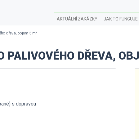
AKTUÁLNÍ ZAKÁZKY
JAK TO FUNGUJE
ého dřeva, objem 5 m³
 PALIVOVÉHO DŘEVA, OBJ
ípané) s dopravou