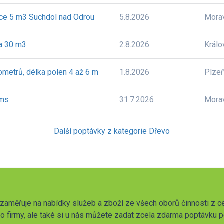
lce 5 m3 Suchdol nad Odrou
5.8.2026
Mora
ca 30 m3
2.8.2026
Králo
ometrů, délka polen 4 až 6 m
1.8.2026
Plze
rms
31.7.2026
Mora
Další poptávky z kategorie Dřevo
zaměřuje na nabídky služeb a zboží ze všech oborů činnosti z c
o firmy, ale také si u nás můžete zadat zcela zdarma poptávku 