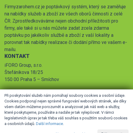
Firmyzarohem.cz je poptávkový systém, který se zaměřuje
na nabídky služeb a zboží ze všech oborů činnosti z celé
ČR. Zprostředkováváme nejen obchodní příležitosti pro
firmy, ale také si u nás můžete zadat zcela zdarma
poptávku po jakékoliv službě a zboží z vaší lokality a
porovnat tak nabídky realizace či dodání přímo ve vašem e-
mailu.
KONTAKT
iFORO Group, s.r.o.
Štefánikova 18/25
150 00 Praha 5 – Smíchov
Při poskytování služeb nám pomáhají soubory cookies a osobní údaje.
Cookies podporují nejen správné fungování webových stránek, ale díky
všem datům můžeme porozumět a analyzovat jak náš web a služby,
které poskytujeme, používáte a nadále je tak vylepšovat. V rámci
legislativních úprav je tak třeba váš souhlas s použitím souborů cookies
© 2026 iFORO Group, s.r.o.,
Obchodní podmínky
,
Pravidla
a osobních údajů.
Další informace
.
zpracování osobních údajů