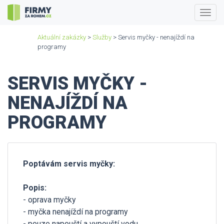
Togg
navig
Aktuální zakázky
>
Služby
> Servis myčky - nenajíždí na
programy
SERVIS MYČKY -
NENAJÍŽDÍ NA
PROGRAMY
Poptávám servis myčky:
Popis:
- oprava myčky
- myčka nenajíždí na programy
- pouze napouští a vypouští vodu