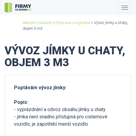
Togg
navig
Aktuální zakázky
>
Doprava a logistika
> Vývoz jímky u chaty,
objem 3 m3
VÝVOZ JÍMKY U CHATY,
OBJEM 3 M3
Poptávám vývoz jímky:
Popis:
- vyprázdnění a odvoz obsahu jímky u chaty
- jímka není snadno přístupná pro cisternové
vozidlo, je zapotřebí menší vozidlo