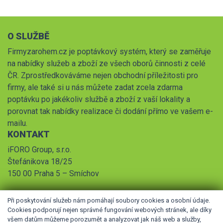
O SLUŽBĚ
Firmyzarohem.cz je poptávkový systém, který se zaměřuje
na nabídky služeb a zboží ze všech oborů činnosti z celé
ČR. Zprostředkováváme nejen obchodní příležitosti pro
firmy, ale také si u nás můžete zadat zcela zdarma
poptávku po jakékoliv službě a zboží z vaší lokality a
porovnat tak nabídky realizace či dodání přímo ve vašem e-
mailu.
KONTAKT
iFORO Group, s.r.o.
Štefánikova 18/25
150 00 Praha 5 – Smíchov
Při poskytování služeb nám pomáhají soubory cookies a osobní údaje.
Cookies podporují nejen správné fungování webových stránek, ale díky
všem datům můžeme porozumět a analyzovat jak náš web a služby,