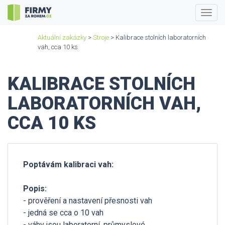
Togg
navig
Aktuální zakázky
>
Stroje
> Kalibrace stolních laboratorních
vah, cca 10 ks
KALIBRACE STOLNÍCH
LABORATORNÍCH VAH,
CCA 10 KS
Poptávám kalibraci vah:
Popis:
- prověření a nastavení přesnosti vah
- jedná se cca o 10 vah
- váhy jsou laboratorní, průmyslové