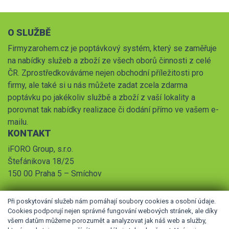
O SLUŽBĚ
Firmyzarohem.cz je poptávkový systém, který se zaměřuje
na nabídky služeb a zboží ze všech oborů činnosti z celé
ČR. Zprostředkováváme nejen obchodní příležitosti pro
firmy, ale také si u nás můžete zadat zcela zdarma
poptávku po jakékoliv službě a zboží z vaší lokality a
porovnat tak nabídky realizace či dodání přímo ve vašem e-
mailu.
KONTAKT
iFORO Group, s.r.o.
Štefánikova 18/25
150 00 Praha 5 – Smíchov
Při poskytování služeb nám pomáhají soubory cookies a osobní údaje.
Cookies podporují nejen správné fungování webových stránek, ale díky
všem datům můžeme porozumět a analyzovat jak náš web a služby,