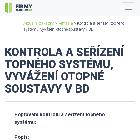
Togg
navig
Aktuální zakázky
>
Řemesla
> Kontrola a seřízení topného
systému, vyvážení otopné soustavy v BD
KONTROLA A SEŘÍZENÍ
TOPNÉHO SYSTÉMU,
VYVÁŽENÍ OTOPNÉ
SOUSTAVY V BD
Poptávám kontrolu a seřízení topného
systému:
Popis: