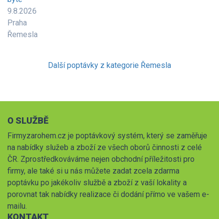
9.8.2026
Praha
Řemesla
Další poptávky z kategorie Řemesla
O SLUŽBĚ
Firmyzarohem.cz je poptávkový systém, který se zaměřuje
na nabídky služeb a zboží ze všech oborů činnosti z celé
ČR. Zprostředkováváme nejen obchodní příležitosti pro
firmy, ale také si u nás můžete zadat zcela zdarma
poptávku po jakékoliv službě a zboží z vaší lokality a
porovnat tak nabídky realizace či dodání přímo ve vašem e-
mailu.
KONTAKT