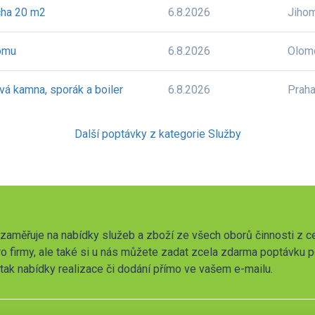
cha 20 m2
6.8.2026
Jiho
domu
6.8.2026
Olom
ová kamna, sporák a boiler
6.8.2026
Prah
Další poptávky z kategorie Služby
zaměřuje na nabídky služeb a zboží ze všech oborů činnosti z c
o firmy, ale také si u nás můžete zadat zcela zdarma poptávku 
t tak nabídky realizace či dodání přímo ve vašem e-mailu.