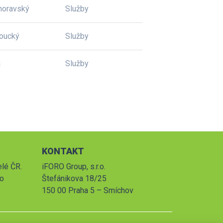
moravský
Služby
oucký
Služby
a
Služby
KONTAKT
elé ČR.
iFORO Group, s.r.o.
po
Štefánikova 18/25
150 00 Praha 5 – Smíchov