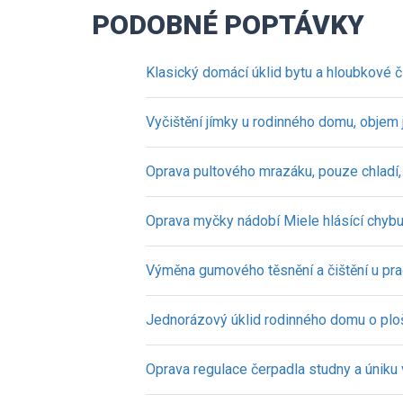
PODOBNÉ POPTÁVKY
Klasický domácí úklid bytu a hloubkové č
Vyčištění jímky u rodinného domu, objem
Oprava pultového mrazáku, pouze chladí
Oprava myčky nádobí Miele hlásící chyb
Výměna gumového těsnění a čištění u pr
Jednorázový úklid rodinného domu o pl
Oprava regulace čerpadla studny a úniku