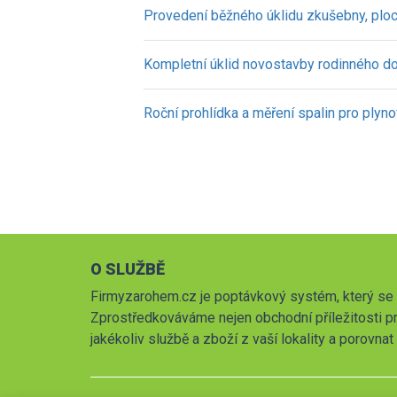
Provedení běžného úklidu zkušebny, plo
Kompletní úklid novostavby rodinného 
Roční prohlídka a měření spalin pro plyn
O SLUŽBĚ
Firmyzarohem.cz je poptávkový systém, který se 
Zprostředkováváme nejen obchodní příležitosti pr
jakékoliv službě a zboží z vaší lokality a porovna