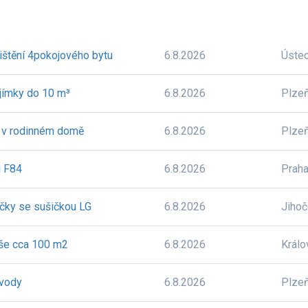
ištění 4pokojového bytu
6.8.2026
Úste
 jímky do 10 m³
6.8.2026
Plze
, v rodinném domě
6.8.2026
Plze
u F84
6.8.2026
Prah
ačky se sušičkou LG
6.8.2026
Jiho
oše cca 100 m2
6.8.2026
Králo
 vody
6.8.2026
Plze