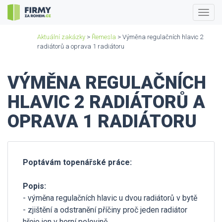
Togg
navig
Aktuální zakázky
>
Řemesla
> Výměna regulačních hlavic 2
radiátorů a oprava 1 radiátoru
VÝMĚNA REGULAČNÍCH
HLAVIC 2 RADIÁTORŮ A
OPRAVA 1 RADIÁTORU
Poptávám topenářské práce:
Popis:
- výměna regulačních hlavic u dvou radiátorů v bytě
- zjištění a odstranění příčiny proč jeden radiátor
hřeje jen v horní polovině