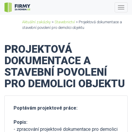
Togg
navig
Aktuální zakázky
>
Stavebnictví
> Projektová dokumentace a
stavební povolení pro demolici objektu
PROJEKTOVÁ
DOKUMENTACE A
STAVEBNÍ POVOLENÍ
PRO DEMOLICI OBJEKTU
Poptávám projektové práce:
Popis:
- zpracování projektové dokumentace pro demolici