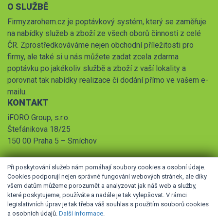
O SLUŽBĚ
Firmyzarohem.cz je poptávkový systém, který se zaměřuje
na nabídky služeb a zboží ze všech oborů činnosti z celé
ČR. Zprostředkováváme nejen obchodní příležitosti pro
firmy, ale také si u nás můžete zadat zcela zdarma
poptávku po jakékoliv službě a zboží z vaší lokality a
porovnat tak nabídky realizace či dodání přímo ve vašem e-
mailu.
KONTAKT
iFORO Group, s.r.o.
Štefánikova 18/25
150 00 Praha 5 – Smíchov
Při poskytování služeb nám pomáhají soubory cookies a osobní údaje.
Cookies podporují nejen správné fungování webových stránek, ale díky
všem datům můžeme porozumět a analyzovat jak náš web a služby,
které poskytujeme, používáte a nadále je tak vylepšovat. V rámci
legislativních úprav je tak třeba váš souhlas s použitím souborů cookies
© 2026 iFORO Group, s.r.o.,
Obchodní podmínky
,
Pravidla
a osobních údajů.
Další informace
.