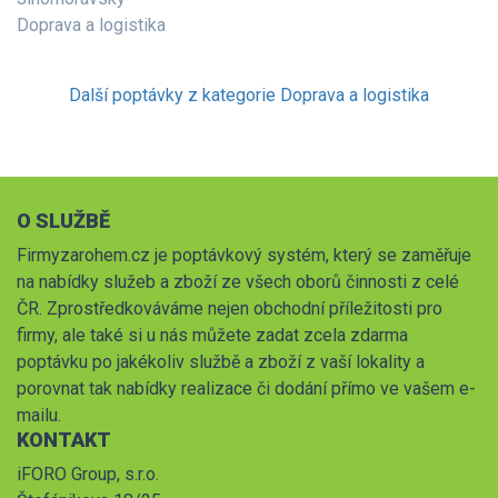
Doprava a logistika
Další poptávky z kategorie Doprava a logistika
O SLUŽBĚ
Firmyzarohem.cz je poptávkový systém, který se zaměřuje
na nabídky služeb a zboží ze všech oborů činnosti z celé
ČR. Zprostředkováváme nejen obchodní příležitosti pro
firmy, ale také si u nás můžete zadat zcela zdarma
poptávku po jakékoliv službě a zboží z vaší lokality a
porovnat tak nabídky realizace či dodání přímo ve vašem e-
mailu.
KONTAKT
iFORO Group, s.r.o.