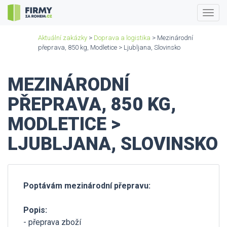
Togg
navig
Aktuální zakázky
>
Doprava a logistika
> Mezinárodní
přeprava, 850 kg, Modletice > Ljubljana, Slovinsko
MEZINÁRODNÍ
PŘEPRAVA, 850 KG,
MODLETICE >
LJUBLJANA, SLOVINSKO
Poptávám mezinárodní přepravu:
Popis:
- přeprava zboží