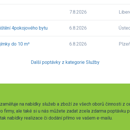
7.8.2026
Liber
ištění 4pokojového bytu
6.8.2026
Úste
 jímky do 10 m³
6.8.2026
Plze
Další poptávky z kategorie Služby
zaměřuje na nabídky služeb a zboží ze všech oborů činnosti z c
o firmy, ale také si u nás můžete zadat zcela zdarma poptávku 
t tak nabídky realizace či dodání přímo ve vašem e-mailu.