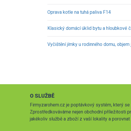
Oprava kotle na tuhá paliva F14
Klasický domácí úklid bytu a hloubkové č
Vyčištění jímky u rodinného domu, objem
O SLUŽBĚ
Firmyzarohem.cz je poptávkový systém, který se 
Zprostředkováváme nejen obchodní příležitosti pr
jakékoliv službě a zboží z vaší lokality a porovna