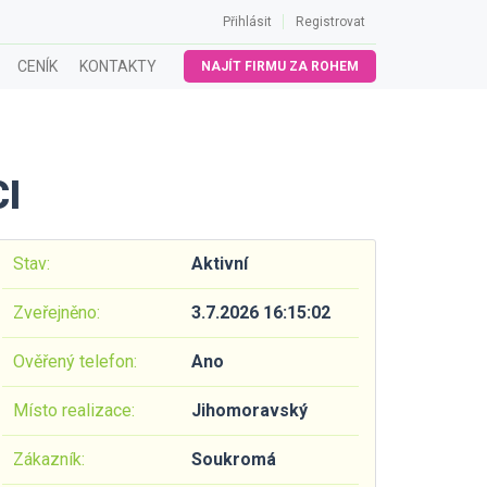
Přihlásit
Registrovat
CENÍK
KONTAKTY
NAJÍT FIRMU ZA ROHEM
I
Stav:
Aktivní
Zveřejněno:
3.7.2026 16:15:02
Ověřený telefon:
Ano
Místo realizace:
Jihomoravský
Zákazník:
Soukromá