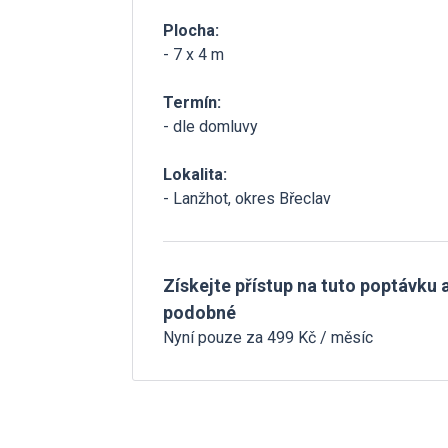
Plocha:
- 7 x 4 m
Termín:
- dle domluvy
Lokalita:
- Lanžhot, okres Břeclav
Získejte přístup na tuto poptávku a
podobné
Nyní pouze za 499 Kč / měsíc