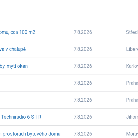
domu, cca 100 m2
7.8.2026
Stře
va v chalupě
7.8.2026
Liber
by, mytí oken
7.8.2026
Karlo
7.8.2026
Prah
7.8.2026
Prah
Techniradio 6 S I R
7.8.2026
Jiho
h prostorách bytového domu
7.8.2026
Mora