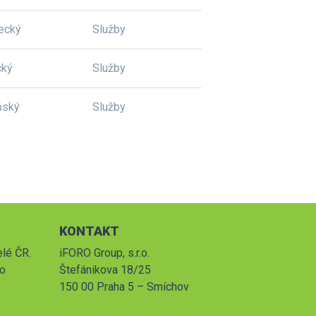
ecký
Služby
cký
Služby
ňský
Služby
KONTAKT
elé ČR.
iFORO Group, s.r.o.
po
Štefánikova 18/25
150 00 Praha 5 – Smíchov