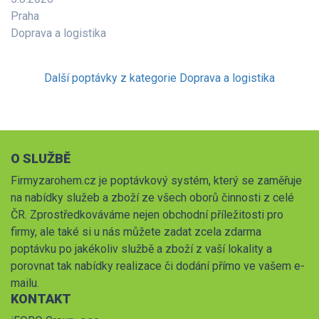
Praha
Doprava a logistika
Další poptávky z kategorie Doprava a logistika
O SLUŽBĚ
Firmyzarohem.cz je poptávkový systém, který se zaměřuje
na nabídky služeb a zboží ze všech oborů činnosti z celé
ČR. Zprostředkováváme nejen obchodní příležitosti pro
firmy, ale také si u nás můžete zadat zcela zdarma
poptávku po jakékoliv službě a zboží z vaší lokality a
porovnat tak nabídky realizace či dodání přímo ve vašem e-
mailu.
KONTAKT