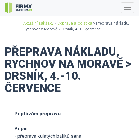
Togg
navig
Aktuální zakázky
>
Doprava a logistika
> Přeprava nákladu,
Rychnov na Moravě > Drsník, 4.-10. července
PŘEPRAVA NÁKLADU,
RYCHNOV NA MORAVĚ >
DRSNÍK, 4.-10.
ČERVENCE
Poptávám přepravu:
Popis:
- přeprava kulatých balíků sena